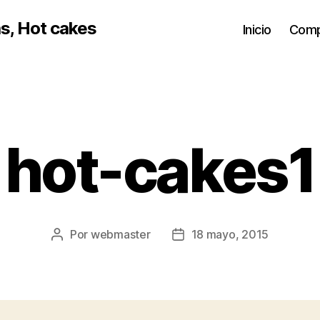
s, Hot cakes
Inicio
Comp
hot-cakes1
Por
webmaster
18 mayo, 2015
Autor
Fecha
de
de
la
la
entrada
entrada