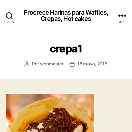
Procrece Harinas para Waffles,
Crepas, Hot cakes
Buscar
Menú
crepa1
Por
webmaster
18 mayo, 2015
Autor
Fecha
de
de
la
la
entrada
entrada