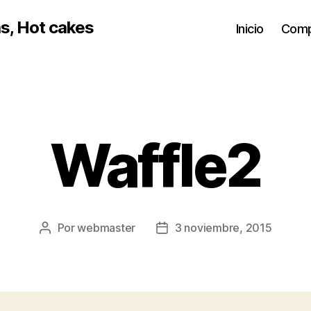
s, Hot cakes
Inicio
Comp
Waffle2
Por
webmaster
3 noviembre, 2015
Autor
Fecha
de
de
la
la
entrada
entrada