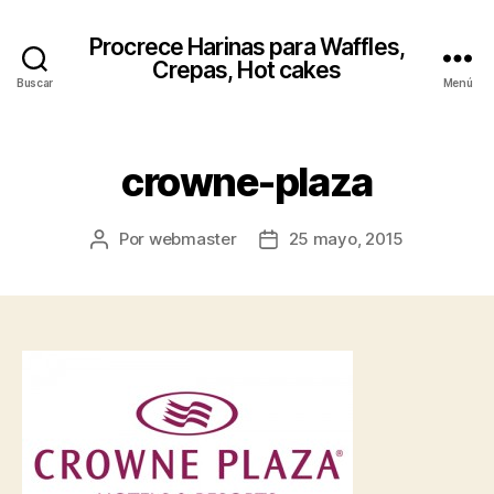
Procrece Harinas para Waffles,
Crepas, Hot cakes
Buscar
Menú
crowne-plaza
Por
webmaster
25 mayo, 2015
Autor
Fecha
de
de
la
la
entrada
entrada